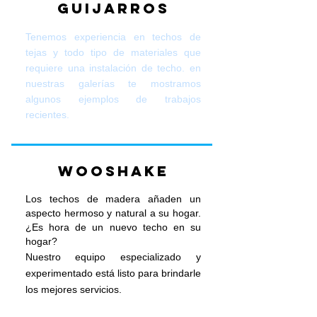
Guijarros
Tenemos experiencia en techos de
tejas y todo tipo de materiales que
requiere una instalación de techo. en
nuestras galerías te mostramos
algunos ejemplos de trabajos
recientes.
Wooshake
Los techos de madera añaden un
aspecto hermoso y natural a su hogar.
¿Es hora de un nuevo techo en su
hogar?
Nuestro
equipo especializado y
experimentado está listo para brindarle
los mejores servicios.