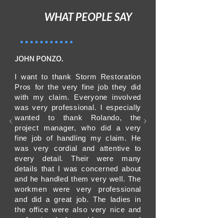
and wood shakes.

WHAT PEOPLE SAY
Roof replacement is a major project 
that requires the expertise of a 
professional roofing contractor.

JOHN PONZO.
"Call us today to schedule an 
I want to thank Storm Restoration
Pros for the very fine job they did
inspection on your property"
with my claim. Everyone involved
was very professional. I especially
wanted to thank Rolando, the
project manager, who did a very
fine job of handling my claim. He
was very cordial and attentive to
every detail. Their were many
details that I was concerned about
and he handled them very well. The
workmen were very professional
and did a great job. The ladies in
the office were also very nice and