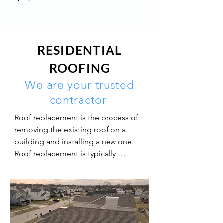
RESIDENTIAL
ROOFING
We are your trusted
contractor
Roof replacement is the process of 
removing the existing roof on a 
building and installing a new one. 
Roof replacement is typically 
necessary when a roof is damaged 
or has reached the end of its 
lifespan, and repairs are no longer 
feasible or cost-effective. Signs that 
a roof may need to be replaced 