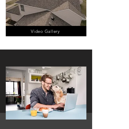
include leaks, missing or damaged 
shingles, rotting or deteriorating 
roofing materials, and visible 
sagging or unevenness.

Video Gallery
The process of roof replacement 
typically involves several steps, 
including removing the old roof 
materials, inspecting and repairing 
the underlying roof structure, 
installing a new underlayment, and 
then installing the new roofing 
material. The type of roofing 
material used will depend on several 
factors, including the climate, 
building design, and budget. Some 
common roofing materials used for 
roof replacement include asphalt 
shingles, metal roofing, tile, slate, 