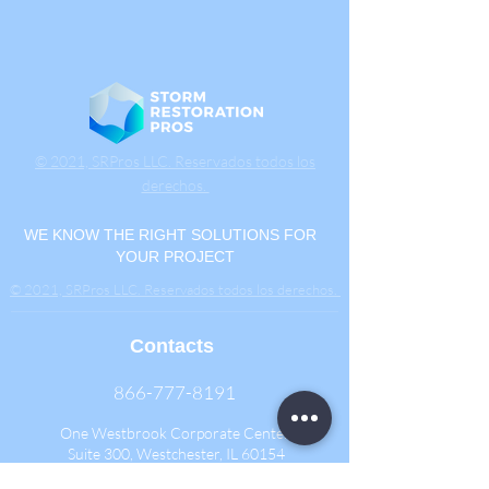
© 2021, SRPros LLC. Reservados todos los
derechos.
WE KNOW THE RIGHT SOLUTIONS FOR
YOUR PROJECT
© 2021, SRPros LLC. Reservados todos los derechos.
Contacts
866-777-8191
One Westbrook Corporate Center
Suite 300, Westchester, IL 60154